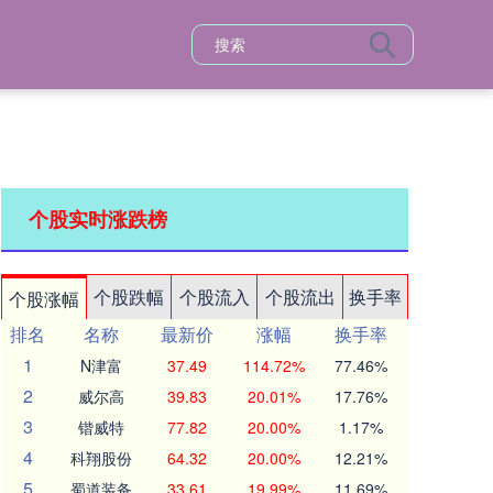
个股实时涨跌榜
个股跌幅
个股流入
个股流出
换手率
个股涨幅
排名
名称
最新价
涨幅
换手率
1
N津富
37.49
114.72%
77.46%
2
威尔高
39.83
20.01%
17.76%
3
锴威特
77.82
20.00%
1.17%
4
科翔股份
64.32
20.00%
12.21%
5
蜀道装备
33.61
19.99%
11.69%