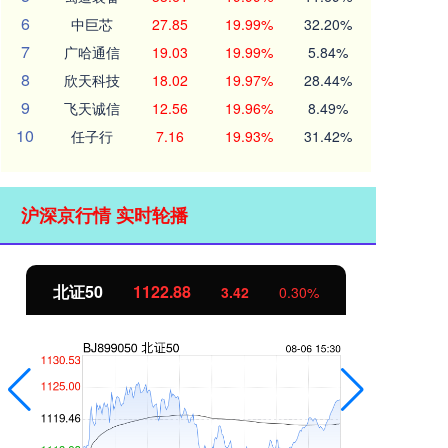
6
中巨芯
27.85
19.99%
32.20%
7
广哈通信
19.03
19.99%
5.84%
8
欣天科技
18.02
19.97%
28.44%
9
飞天诚信
12.56
19.96%
8.49%
10
任子行
7.16
19.93%
31.42%
沪深京行情 实时轮播
北证50
1122.88
创
3.42
0.30%