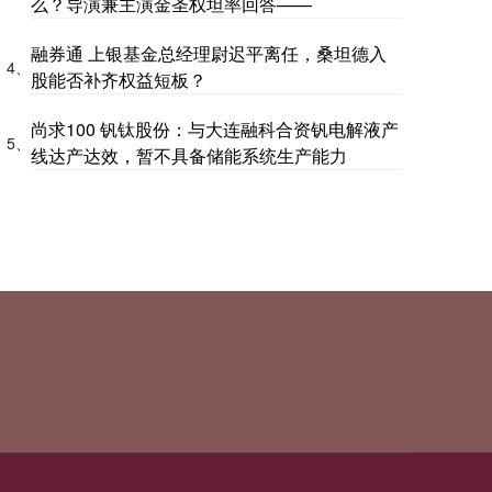
么？导演兼主演金圣权坦率回答——
融券通 上银基金总经理尉迟平离任，桑坦德入
4、
股能否补齐权益短板？
尚求100 钒钛股份：与大连融科合资钒电解液产
5、
线达产达效，暂不具备储能系统生产能力