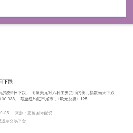
富配资
国内实盘交易
正规股票交易平台
日下跌
美元指数9日下跌。 衡量美元对六种主要货币的美元指数当天下跌
0.338。 截至纽约汇市尾市，1欧元兑换1.125....
9-25
来源：宏盈国际配资
规股票交易平台