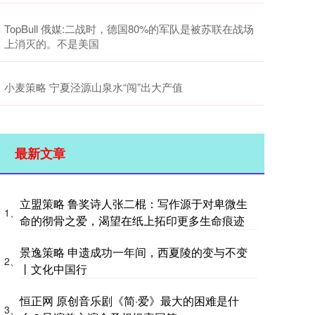
TopBull 俄媒:二战时，德国80%的军队是被苏联在战场
上消灭的。不是美国
小麦策略 宁夏泾源山泉水“闯”出大产值
最新文章
立盟策略 鲁奖诗人张二棍：写作源于对卑微生
1、
命的彻骨之爱，渴望在纸上拓印更多生命痕迹
景逸策略 申遗成功一年间，西夏陵的变与不变
2、
丨文化中国行
恒正网 原创音乐剧《简·爱》最大的困难是什
3、