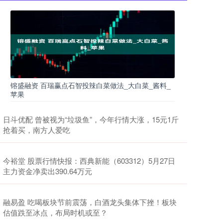
镕盛融资 百瑞赢点石智投辣白菜做法_大白菜_酱料_
苹果
日斗优配 曾被视为“垃圾鱼”，今年行情大涨，15元1斤
抢着买，南方人爱吃
今裕堂 股票行情快报：西典新能（603312）5月27日
主力资金净卖出390.64万元
融易盈 吃喝板块节前震荡，白酒龙头集体下挫！板块
估值跌至冰点，布局时机或至？