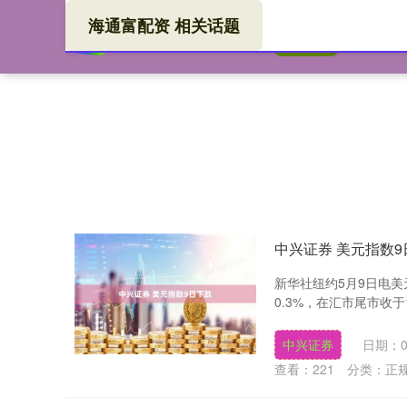
海通富配资 相关话题
海通
首页
中兴证券 美元指数9
新华社纽约5月9日电
0.3%，在汇市尾市收于10
中兴证券
日期：0
查看：
221
分类：
正