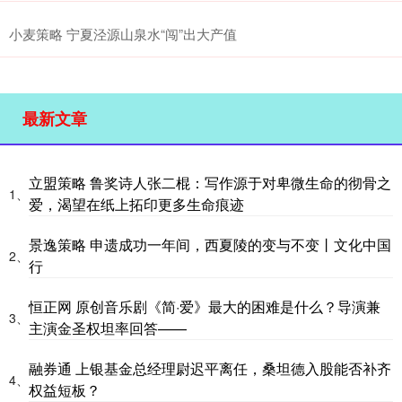
小麦策略 宁夏泾源山泉水“闯”出大产值
最新文章
立盟策略 鲁奖诗人张二棍：写作源于对卑微生命的彻骨之
1、
爱，渴望在纸上拓印更多生命痕迹
景逸策略 申遗成功一年间，西夏陵的变与不变丨文化中国
2、
行
恒正网 原创音乐剧《简·爱》最大的困难是什么？导演兼
3、
主演金圣权坦率回答——
融券通 上银基金总经理尉迟平离任，桑坦德入股能否补齐
4、
权益短板？