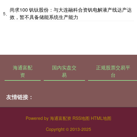
尚求100 钒钛股份：与大连融科合资钒电解液产线达产达
5、
效，暂不具备储能系统生产能力
海通富配
国内实盘交
正规股票交易平
资
易
台
友情链接：
Powered by
海通富配资
RSS地图
HTML地图
Copyright
© 2013-2025