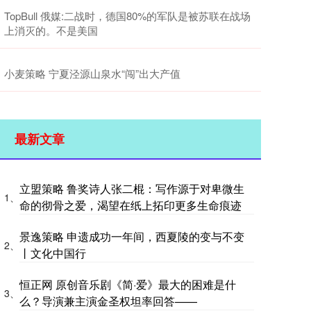
TopBull 俄媒:二战时，德国80%的军队是被苏联在战场
上消灭的。不是美国
小麦策略 宁夏泾源山泉水“闯”出大产值
最新文章
立盟策略 鲁奖诗人张二棍：写作源于对卑微生
1、
命的彻骨之爱，渴望在纸上拓印更多生命痕迹
景逸策略 申遗成功一年间，西夏陵的变与不变
2、
丨文化中国行
恒正网 原创音乐剧《简·爱》最大的困难是什
3、
么？导演兼主演金圣权坦率回答——