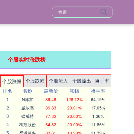
个股实时涨跌榜
个股跌幅
个股流入
个股流出
换手率
个股涨幅
排名
名称
最新价
涨幅
换手率
1
N津富
39.48
126.12%
64.19%
2
威尔高
39.83
20.01%
17.05%
3
锴威特
77.82
20.00%
1.06%
4
科翔股份
64.32
20.00%
11.86%
5
蜀道装备
33.61
19.99%
11.39%