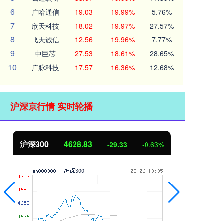
6
广哈通信
19.03
19.99%
5.76%
7
欣天科技
18.02
19.97%
27.57%
8
飞天诚信
12.56
19.96%
7.77%
9
中巨芯
27.53
18.61%
28.65%
10
广脉科技
17.57
16.36%
12.68%
沪深京行情 实时轮播
沪深300
4628.83
北
-29.33
-0.63%