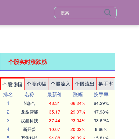
个股实时涨跌榜
个股跌幅
个股流入
个股流出
换手率
个股涨幅
排名
名称
最新价
涨幅
换手率
1
N森合
48.31
66.24%
64.29%
2
龙鑫智能
35.17
29.97%
47.98%
3
汉鑫科技
37.44
23.04%
33.62%
4
新开普
10.07
20.02%
8.66%
5
万集科技
24.88
20.02%
15.81%