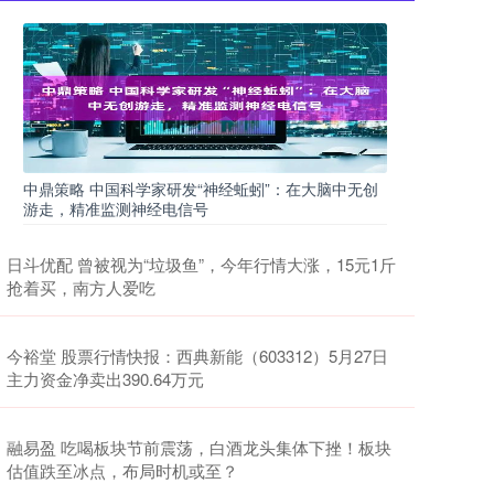
中鼎策略 中国科学家研发“神经蚯蚓”：在大脑中无创
游走，精准监测神经电信号
日斗优配 曾被视为“垃圾鱼”，今年行情大涨，15元1斤
抢着买，南方人爱吃
今裕堂 股票行情快报：西典新能（603312）5月27日
主力资金净卖出390.64万元
融易盈 吃喝板块节前震荡，白酒龙头集体下挫！板块
估值跌至冰点，布局时机或至？