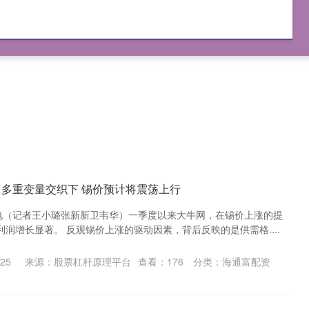
富配资
国内实盘交易
正规股票交易平台
】多重变量交织下 锡价预计将震荡上行
日电（记者王小璐张新新卫韦华）一季度以来大牛网，在锡价上涨的提
润增长显著。 反观锡价上涨的驱动因素，背后反映的是供需格....
25
来源：股票杠杆原理平台
查看：
176
分类：
海通富配资