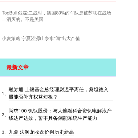
TopBull 俄媒:二战时，德国80%的军队是被苏联在战场
上消灭的。不是美国
小麦策略 宁夏泾源山泉水“闯”出大产值
最新文章
融券通 上银基金总经理尉迟平离任，桑坦德入
1、
股能否补齐权益短板？
尚求100 钒钛股份：与大连融科合资钒电解液产
2、
线达产达效，暂不具备储能系统生产能力
九鼎 法狮龙收盘价创历史新高
3、