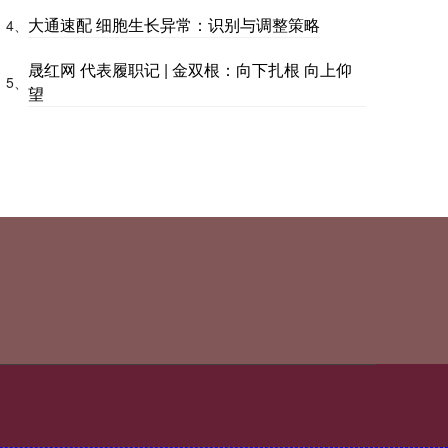
大通速配 细胞生长异常：识别与调整策略
4、
晟红网 代表履职记 | 金双根：向下扎根 向上仰
5、
望