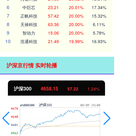
6
中巨芯
23.21
20.01%
17.34%
7
正帆科技
57.42
20.00%
15.32%
8
天禄科技
63.36
20.00%
6.11%
9
智动力
15.06
20.00%
5.78%
10
浩通科技
21.49
19.99%
16.93%
沪深京行情 实时轮播
北证50
1119.46
创
25.97
2.38%