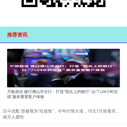
推荐资讯
万银鼎信 建行佛山市分行：打造“指尖上的银行” 以“7×24小时在
线”服务重塑客户体验
日斗优配 曾被视为“垃圾鱼”，今年行情大涨，15元1斤抢着买，
南方人爱吃