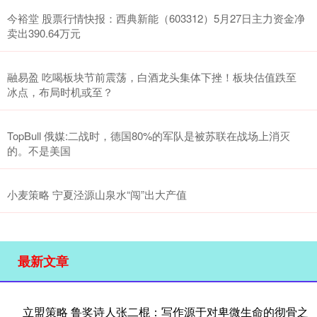
今裕堂 股票行情快报：西典新能（603312）5月27日主力资金净
卖出390.64万元
融易盈 吃喝板块节前震荡，白酒龙头集体下挫！板块估值跌至
冰点，布局时机或至？
TopBull 俄媒:二战时，德国80%的军队是被苏联在战场上消灭
的。不是美国
小麦策略 宁夏泾源山泉水“闯”出大产值
最新文章
立盟策略 鲁奖诗人张二棍：写作源于对卑微生命的彻骨之