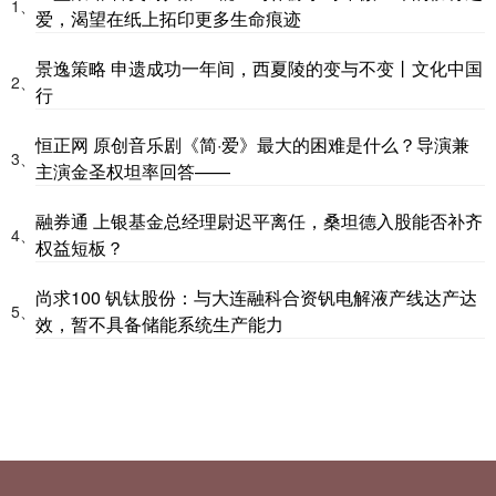
1、
爱，渴望在纸上拓印更多生命痕迹
景逸策略 申遗成功一年间，西夏陵的变与不变丨文化中国
2、
行
恒正网 原创音乐剧《简·爱》最大的困难是什么？导演兼
3、
主演金圣权坦率回答——
融券通 上银基金总经理尉迟平离任，桑坦德入股能否补齐
4、
权益短板？
尚求100 钒钛股份：与大连融科合资钒电解液产线达产达
5、
效，暂不具备储能系统生产能力