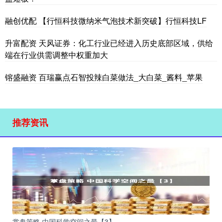
融创优配 【行恒科技微纳米气泡技术新突破】行恒科技LF
升富配资 天风证券：化工行业已经进入历史底部区域，供给
端在行业供需调整中权重加大
镕盛融资 百瑞赢点石智投辣白菜做法_大白菜_酱料_苹果
推荐资讯
掌盘策略 中国科学空间之最【3】