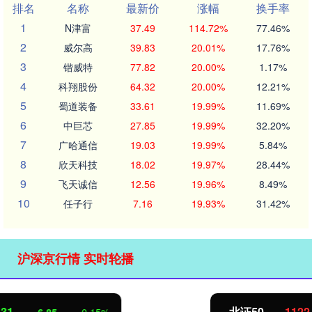
排名
名称
最新价
涨幅
换手率
1
N津富
37.49
114.72%
77.46%
2
威尔高
39.83
20.01%
17.76%
3
锴威特
77.82
20.00%
1.17%
4
科翔股份
64.32
20.00%
12.21%
5
蜀道装备
33.61
19.99%
11.69%
6
中巨芯
27.85
19.99%
32.20%
7
广哈通信
19.03
19.99%
5.84%
8
欣天科技
18.02
19.97%
28.44%
9
飞天诚信
12.56
19.96%
8.49%
10
任子行
7.16
19.93%
31.42%
沪深京行情 实时轮播
北证50
1122.88
3.42
0.30%