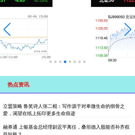
热点资讯
立盟策略 鲁奖诗人张二棍：写作源于对卑微生命的彻骨之
爱，渴望在纸上拓印更多生命痕迹
融券通 上银基金总经理尉迟平离任，桑坦德入股能否补齐权
益短板？