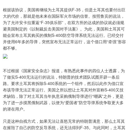
根据该协议，美国将继续为土耳其提供F-35，但是土耳其也要付出巨
大的代价，那就是他未来在国际军火市场的信誉。按照鲁宾的说法，
为了允许安卡拉重返“F-35俱乐部”，在双方所的达成的协议就必须规
避美国制定的《以制裁反击美国对手法案》。为此，美国和土耳其可
能会宣布土耳其购买的俄制S-400防空导弹系统无法运行。已经交付
并使用6年多的导弹，突然宣布无法正常运行，这个借口用“牵强”形容
都不够。
不过根据《国家安全杂志》报道，有熟悉此事件的四位人士透露，为
了做实S-400无法运行的说法，特朗普的技术团队试图开辟一条后
路。要求土耳其将拆除S-400系统的一个组件，然后以此作为借口宣
布该导弹无法正常运行。美国之所以想让土耳其对外宣称S-400又技
术缺陷，除了对土耳其当年执意采购俄制导弹进行“嘲讽”之外，更是
为了进一步摸黑俄制武器，以便为“爱国者”防空导弹系统争取更大多
的潜在用户。
只是这种自残方式，如果无法让喜怒无常的特朗普满意，那么土耳其
在摧毁了自己的防空反导系统，还无法得到F-35。与此同时，土耳其