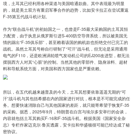
境，土耳其已经利用各种渠道与美国暗通款曲。其中表现最为明显
的，就是美土双方有重启军事合作的趋势，比如安卡拉正在尝试重返
F-35第五代战斗机计划。
作为“联合战斗机”的初始国之一，也曾是F-35最大采购国的土耳其恒
力配资，由于执意从俄罗斯引进S-400防空导弹系统，所以被美国无
情的踢出“F-35俱乐部”，甚至赖着该国的购机款也拒绝交付已完工的
战机。虽然土耳其号称自行研制了“可汗”战斗机，但无论是采用通用
电气的F110，还是欧洲涡轮喷气发动机公司的EJ200改进型，都无法
摆脱西方人对其“心脏”的控制。当然其他的零部件、隐身涂料、超材
料和导航系统方面，对美国和西方国家也是严重依赖。
所以，在五代机越来越普及的今天，土耳其想要依靠遥遥无期的“可
汗”战斗机与其包括希腊在内的国家进行对抗，根本是不可能完成的任
务。想要快速消除自己与其他国家的差距，就只能寄希望于恢复F-35
的采购。据悉，2025年9月，特朗普在白宫与埃尔多安举行的会谈，
内容就包括土耳其购买F-16和F-35战斗机。根据美国《国家安全杂
志》专栏作家迈克尔·鲁宾透露，安卡拉和华盛顿很可能已经达成了秘
密协议。