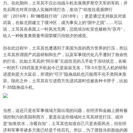
力。在此期间，土耳其不仅出动战斗机击落俄罗斯空天军的军机；并
先后两次对库尔德人实施跨境打击，发动了“幼发拉底盾牌行
动”（2016年）和“橄榄枝行动”（2018年）；更是通过支持叙反对派
武装，在叙北部建立了缓冲区，成为事实上的“国中之国”……可以
说，土耳其在表面上一时风光无两，总统埃尔杜安也被称为“苏丹”，
给人一种恢复奥斯曼帝国荣耀只待朝夕的感觉。
但在此过程中，土耳其也遭遇到了美国为首的西方世界的打压，所以
土耳其所谓国产武器研制和生产，以及军事现代化几乎遭到了致命性
的打击。比如土耳其的“阿尔泰”主战坦克的几乎处于冻结状态，名噪
一时的T-129武装直升机如今已是寂寂无名，TB-3大型无人机的研制
进度则是大大延后，所谓的“可汗”隐身战机也只能用不伦不类阿来形
容。除此之外，土耳其在引进西方先进武器时也被各种卡脖子，比如
F-35隐身战斗机。
当然，这还只是在军事领域方面出现的问题，在经济和金融上拥有极
强控制力的美国和西方，更是在这些领域对土耳其肆意打压。或许
是“如鱼饮水，冷暖自知”，土耳其也知道自己只是表面风光，但在经
济和军事等诸多方面已经是千疮百孔。所以，为了摆脱当前面临的困