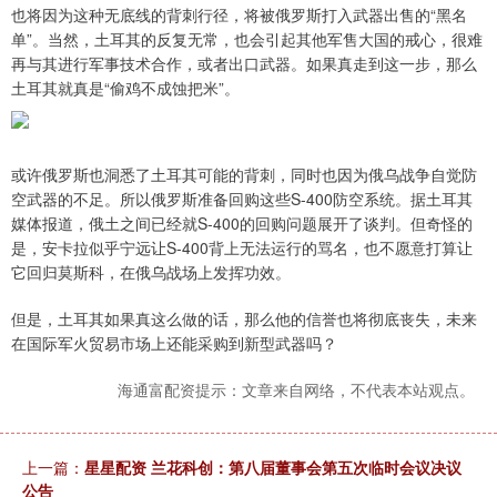
也将因为这种无底线的背刺行径，将被俄罗斯打入武器出售的“黑名
单”。当然，土耳其的反复无常，也会引起其他军售大国的戒心，很难
再与其进行军事技术合作，或者出口武器。如果真走到这一步，那么
土耳其就真是“偷鸡不成蚀把米”。
或许俄罗斯也洞悉了土耳其可能的背刺，同时也因为俄乌战争自觉防
空武器的不足。所以俄罗斯准备回购这些S-400防空系统。据土耳其
媒体报道，俄土之间已经就S-400的回购问题展开了谈判。但奇怪的
是，安卡拉似乎宁远让S-400背上无法运行的骂名，也不愿意打算让
它回归莫斯科，在俄乌战场上发挥功效。
但是，土耳其如果真这么做的话，那么他的信誉也将彻底丧失，未来
在国际军火贸易市场上还能采购到新型武器吗？
海通富配资提示：文章来自网络，不代表本站观点。
上一篇：
星星配资 兰花科创：第八届董事会第五次临时会议决议
公告