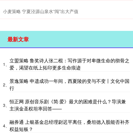
小麦策略 宁夏泾源山泉水“闯”出大产值
最新文章
立盟策略 鲁奖诗人张二棍：写作源于对卑微生命的彻骨之
1、
爱，渴望在纸上拓印更多生命痕迹
景逸策略 申遗成功一年间，西夏陵的变与不变丨文化中国
2、
行
恒正网 原创音乐剧《简·爱》最大的困难是什么？导演兼
3、
主演金圣权坦率回答——
融券通 上银基金总经理尉迟平离任，桑坦德入股能否补齐
4、
权益短板？