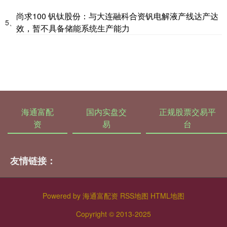
尚求100 钒钛股份：与大连融科合资钒电解液产线达产达
5、
效，暂不具备储能系统生产能力
海通富配
国内实盘交
正规股票交易平
资
易
台
友情链接：
Powered by
海通富配资
RSS地图
HTML地图
Copyright
© 2013-2025